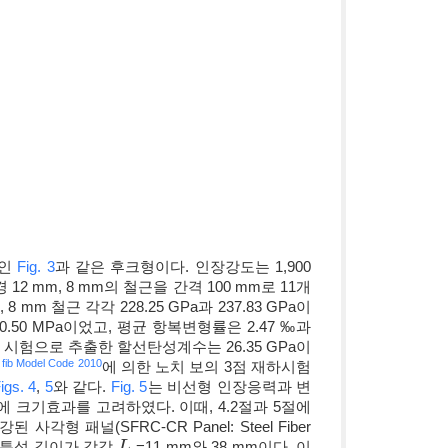
7인
Fig. 3
과 같은 후크형이다. 인장강도는 1,900
2 mm, 8 mm의 철근을 간격 100 mm로 11개
m 철근 각각 228.25 GPa과 237.83 GPa이
20.50 MPa이었고, 평균 항복변형률은 2.47 ‰과
 시험으로 추출한 할선탄성계수는 26.35 GPa이
fib Model Code 2010
,
에 의한 노치 보의 3점 재하시험
igs. 4
,
5
와 같다.
Fig. 5
는 비선형 인장응력과 변
 크기효과를 고려하였다. 이때, 4.2절과 5절에
사각형 패널(SFRC-CR Panel: Steel Fiber
요소의 특성 길이가 각각
=11 mm와 38 mm이다. 이
L
L
c