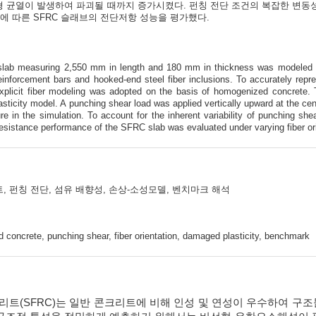
 균열이 발생하여 파괴될 때까지 증가시켰다. 펀칭 전단 조건의 복잡한 변동성
에 따른 SFRC 슬래브의 전단저항 성능을 평가했다.
slab measuring 2,550 mm in length and 180 mm in thickness was modeled us
einforcement bars and hooked-end steel fiber inclusions. To accurately repre
xplicit fiber modeling was adopted on the basis of homogenized concrete. 
ticity model. A punching shear load was applied vertically upward at the cent
lure in the simulation. To account for the inherent variability of punching s
 resistance performance of the SFRC slab was evaluated under varying fiber or
 펀칭 전단, 섬유 배향성, 손상-소성모델, 벤치마크 해석
ed concrete, punching shear, fiber orientation, damaged plasticity, benchmark
리트(SFRC)는 일반 콘크리트에 비해 인성 및 연성이 우수하여 구조