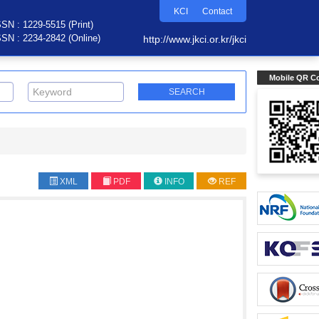
KCI
Contact
SSN : 1229-5515 (Print)
SSN : 2234-2842 (Online)
http://www.jkci.or.kr/jkci
Mobile QR C
XML
PDF
INFO
REF