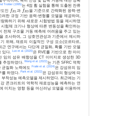
수적이며, 특히 인장 및 압축 거동에 대한 정확
nd Trottier (1995)
는 4점 휨 실험을 통해 도출된 잔류
강도인
과
을 기준으로 간략화된 응력-변
f
f
R
1
f
f
R
3
1
3
R
R
를 고려한 규정 기반 응력-변형률 모델을 제공하며,
정량화하기 위해 새로운 시험방법 등을 제시하였
 시험체 크기나 형상에 따른 변동성을 확인하는
이 전체 구조물 거동 예측에 어려움을 주고 있는
을 조사하여, 그 상호연관성과 기준에서 제시하
기 위해, 재료의 이질적인 구성 요소(모르타르,
최근 연구에서는 다단계 균질화, 확률 기반 모델
Luo et al. (2020)
되고 있다.
은 RVE를 기반으로 한 마이
 임의 섬유 배향성을 CT 이미지로 생성한 3D
Wang et al. (2022)
를 추정하였다.
는 기존 SFRC 역학
Fraile et al. (2024)
한 균질화 노력에도
은 강섬유의 임
Park et al. (2022)
구를 하였다.
은 강섬유의 형상에 따
 부착성능 예측모델을 제시하였다. 최근에는 기
보강 콘크리트의 역학적 재료성능을 예측하는 연
에 미치는 영향 등을 머신러닝 모델을 이용하여