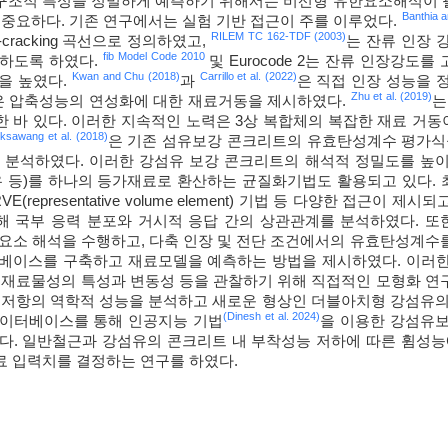
 구조적 특성을 정밀하게 예측하기 위해서는 비선형 유한요소해석이 필
Banthia a
 중요하다. 기존 연구에서는 실험 기반 접근이 주를 이루었다.
RILEM TC 162-TDF (2003)
-cracking 곡선으로 정의하였고,
는 잔류 인장 
fib Model Code 2010
하도록 하였다.
및 Eurocode 2는 잔류 인장강도
Kwan and Chu (2018)
Carrillo et al. (2022)
을 높였다.
과
은 직접 인장 성능을 
Zhu et al. (2019)
은 압축성능의 연성화에 대한 재료거동을 제시하였다.
는
 바 있다. 이러한 지속적인 노력은 3상 복합체의 복잡한 재료 거동
ksawang et al. (2018)
은 기존 섬유보강 콘크리트의 유효탄성계수 평가식
 분석하였다. 이러한 강섬유 보강 콘크리트의 해석적 정밀도를 높이
유 등)를 하나의 등가재료로 환산하는 균질화기법도 활용되고 있다. 
E(representative volume element) 기법 등 다양한 접근이 제시
 국부 응력 분포와 거시적 응답 간의 상관관계를 분석하였다. 또한
한요소 해석을 수행하고, 다축 인장 및 전단 조건에서의 유효탄성계수
터베이스를 구축하고 재료모델을 예측하는 방법을 제시하였다. 이러
 재료물성의 특성과 변동성 등을 관찰하기 위해 직접적인 모형화 연
 저항의 역학적 성능을 분석하고 새로운 형상인 더블아치형 강섬유의
(Dinesh et al. 2024)
데이터베이스를 통해 인공지능 기법
을 이용한 강섬유
다. 일반철근과 강섬유의 콘크리트 내 부착성능 저하에 따른 휨성능
 입력치를 결정하는 연구를 하였다.
적