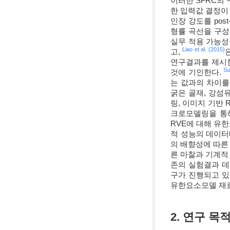
이러한 SFRC의
한 입력값 결정이
인장 강도를 post
형률 곡선을 구성
실무 적용 가능성
Liao et al. (2015)
고,
연구결과를 제시한
Su
것에 기인한다.
는 값과의 차이를
굵은 골재, 강섬
링, 이미지 기반 RV
크로모델링을 통해
RVE에 대해 유
적 성능의 데이
의 배향성에 따른
른 마찰과 기계적
존의 실험결과 
구가 진행되고 있
유한요소모델 재료
2. 연구 목