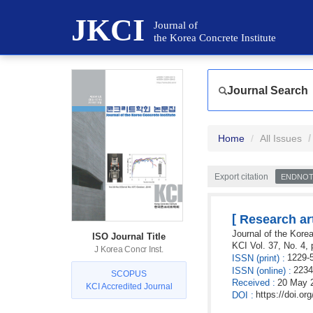
JKCI
Journal of
the Korea Concrete Institute
Journal Search
Home
All Issues
Export citation
ENDNO
[
Research art
Journal of the Korea
ISO Journal Title
KCI
Vol. 37,
No. 4,
J Korea Concr Inst.
1229-
ISSN
(print)
:
2234
ISSN
(online)
:
SCOPUS
Received
:
20 May 
KCI Accredited Journal
https://doi.o
DOI
: