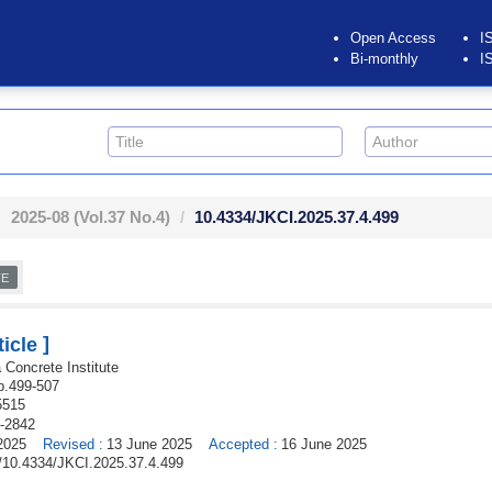
Open Access
I
Bi-monthly
I
2025-08
(Vol.37 No.4)
10.4334/JKCI.2025.37.4.499
TE
]
icle
 Concrete Institute
p.
499
-
507
5515
-2842
2025
Revised
:
13 June 2025
Accepted
:
16 June 2025
rg/10.4334/JKCI.2025.37.4.499