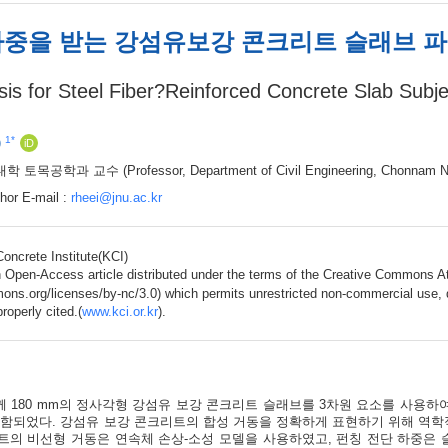
중을 받는 강섬유보강 콘크리트 슬래브 파
ysis for Steel Fiber?Reinforced Concrete Slab Subj
1
*
)
iD
대학 토목공학과 교수
(Professor, Department of Civil Engineering, Chonnam Na
hor E-mail :
rheei@jnu.ac.kr
oncrete Institute(KCI)
n Open-Access article distributed under the terms of the Creative Commons A
mons.org/licenses/by-nc/3.0) which permits unrestricted non-commercial use, d
properly cited.(
www.kci.or.kr
).
, 두께 180 mm의 정사각형 강섬유 보강 콘크리트 슬래브를 3차원 요소를 사용
포함되었다. 강섬유 보강 콘크리트의 합성 거동을 정확하게 표현하기 위해 역학
트의 비선형 거동은 연속체 손상-소성 모델을 사용하였고, 펀칭 전단 하중은 