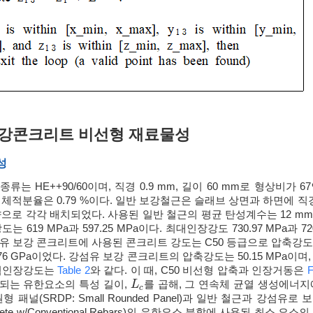
보강콘크리트 비선형 재료물성
성
류는 HE++90/60이며, 직경 0.9 mm, 길이 60 mm로 형상비가 6
 체적분율은 0.79 %이다. 일반 보강철근은 슬래브 상면과 하면에 직경 1
으로 각각 배치되었다. 사용된 일반 철근의 평균 탄성계수는 12 mm, 8 m
는 619 MPa과 597.25 MPa이다. 최대인장강도 730.97 MPa과 7
강섬유 보강 콘크리트에 사용된 콘크리트 강도는 C50 등급으로 압축강도
76 GPa이었다. 강섬유 보강 콘크리트의 압축강도는 50.15 MPa이며
 휨인장강도는
Table 2
와 같다. 이 때, C50 비선형 압축과 인장거동은
F
되는 유한요소의 특성 길이,
를 곱해, 그 연속체 균열 생성에너지에
L
L
c
c
패널(SRDP: Small Rounded Panel)과 일반 철근과 강섬유로 보강된 
oncrete w/Conventional Rebars)의 유한요소 분할에 사용된 최소 