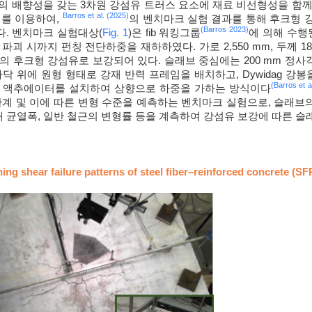
의 배향성을 갖는 3차원 강섬유 트러스 요소에 재료 비선형성을 함
Barros et al. (2025)
이를 이용하여,
의 벤치마크 실험 결과를 통해 후크형 
(Barros 2023)
. 벤치마크 실험대상(
Fig. 1
)은 fib 워킹그룹
에 의해 수행
파괴 시까지 펀칭 전단하중을 재하하였다. 가로 2,550 mm, 두께 1
7의 후크형 강섬유로 보강되어 있다. 슬래브 중심에는 200 mm 정사
바닥 위에 원형 형태로 강재 반력 프레임을 배치하고, Dywidag 강
(Barros et a
압 액추에이터를 설치하여 상향으로 하중을 가하는 방식이다
관계 및 이에 따른 변형 수준을 예측하는 벤치마크 실험으로, 슬래브의
최대 균열폭, 일반 철근의 변형률 등을 계측하여 강섬유 보강에 따른 
hing shear failure patterns of steel fiber–reinforced concrete (S