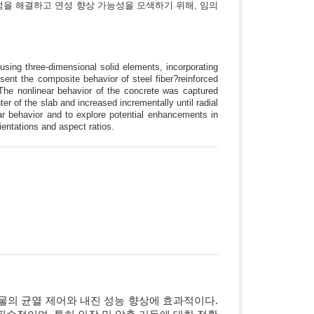
을 해결하고 연성 향상 가능성을 모색하기 위해, 임의
ing three-dimensional solid elements, incorporating
sent the composite behavior of steel fiber?reinforced
The nonlinear behavior of the concrete was captured
er of the slab and increased incrementally until radial
hear behavior and to explore potential enhancements in
ientations and aspect ratios.
물의 균열 제어와 내진 성능 향상에 효과적이다.