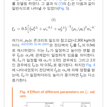
를 모델링 하였다. 그 결과 식
(7)
의
은 다음과 같이
ξ
ξ
1
1
일반식으로 나타낼 수 있었다(
Fig. 5
).
(8)
0.6
[
]
−
2
2
−
0.1
−
0.7
0.5
1.5
=
0.5
(
+
+
)
(
/
)
ξ
ξ
1
=
0.5
[
(
ω
s
0.5
ω
+
ω
v
−
0.1
ω
+
ω
p
1.5
ω
)
−
2
(
ρ
c
/
ρ
ρ
0
)
2
α
ρ
s
−
0.7
α
]
0.6
1
0
s
p
s
v
c
여기서,
는 콘크리트 밀도의 참고값(=2,300 kg/m3)
ρ
ρ
0
0
ASCE/SEI 41-06 (2007)
이다.
은 전단벽의
를
의 0.5배
l
l
p
l
l
w
p
w
로 제시하였다. 이는
가 일정하고 높이만 변할 경
l
l
w
w
우
는
에 관계없이 일정하게 있음을 의미한다.
l
l
p
α
α
s
p
s
즉,
가 일정할 때
가 1.0인 경우에도 그리고 2.0
l
l
w
α
α
s
w
s
인 경우에도
는 약 0.5
로 평가된다. 하지만
Fig. 4
l
l
p
l
l
w
p
w
에 나타내었듯이 전단벽의
는
에 의해 영향을 받
l
l
p
α
α
s
p
s
는데,
가 일정하더라도 높이가 증가하면
는 다소
l
l
w
l
l
p
w
p
증가한다.
Fig. 4 Effect of different parameters on
val
ξ
ξ
1
1
ues