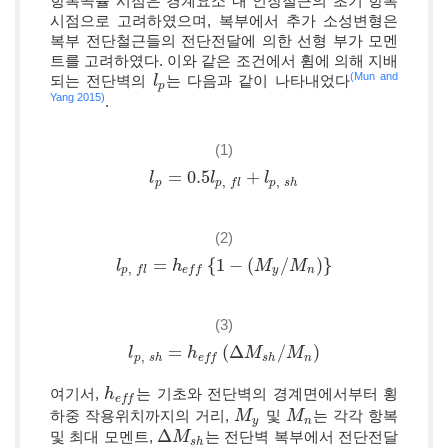
항복곡률 시점은 경계요소 내 인장철근의 초기 항복
시점으로 고려하였으며, 복부에서 추가 소성변형은
복부 전단철근들의 전단전달에 의한 선형 부가 모멘
트를 고려하였다. 이와 같은 조건에서 휨에 의해 지배
(Mun and
되는 전단벽의
는 다음과 같이 나타내었다
l
l
p
p
Yang 2015)
.
(1)
=
0.5
+
l
l
p
=
0.5
l
p
,
f
l
l
+
l
p
,
s
h
l
,
,
p
p
s
h
p
f
l
(2)
=
{
1
−
(
/
)
}
l
l
p
,
f
l
=
h
e
f
f
{
h
1
−
(
M
y
/
M
n
)
}
M
M
,
y
n
p
f
l
e
f
f
(3)
=
(
Δ
/
)
l
l
p
,
s
h
=
h
e
f
h
f
(
Δ
M
s
h
/
M
M
n
)
M
,
p
s
h
s
h
n
e
f
f
여기서,
는 기초와 전단벽의 경계면에서부터 횡
h
h
e
f
f
e
f
f
하중 작용위치까지의 거리,
및
는 각각 항복
M
M
y
M
M
n
y
n
Δ
및 최대 모멘트,
는 전단벽 복부에서 전단전달
Δ
M
M
s
h
s
h