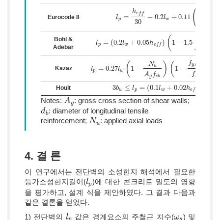
(
h
d
f
b
y
e
f
f
=
+
0.2
+
0.11
Eurocode 8
l
l
p
=
h
e
f
f
30
+
0.2
l
w
+
0.11
l
(
d
b
f
y
f
c
k
)
−
−
−
p
w
30
√
f
c
k
(
)
N
Bohl &
u
=
(
0.2
+
0.05
)
1
−
1.5
l
l
p
=
(
0.2
l
w
+
l
0.05
h
e
f
f
)
(
1
h
−
1.5
N
u
A
g
f
c
k
)
≤
0.8
l
w
p
w
e
f
f
Adebar
A
f
g
c
k
f
ρ
(
)
(
)
(
N
y
s
h
u
=
0.27
1
−
1
−
Kazaz
l
l
p
=
0.27
l
w
(
l
1
−
N
u
A
g
f
c
k
)
(
1
−
f
y
ρ
s
h
f
c
k
)
(
h
e
f
f
l
w
)
0.45
p
w
f
A
f
c
k
g
c
k
3
≤
=
(
0.1
+
0.02
)
≤
0.8
Hoult
3
b
b
w
≤
l
p
=
l
(
0.1
l
w
+
0.02
l
h
e
f
f
)
≤
0.8
h
l
w
w
p
w
e
f
f
Notes:
: gross cross section of shear walls;
A
A
g
g
: diameter of longitudinal tensile
d
d
b
b
reinforcement;
: applied axial loads
N
N
u
u
4. 결 론
이 연구에서는 전단벽의 소성힌지 해석에서 필요한
등가소성힌지길이(
)에 대한 콘크리트 밀도의 영향
l
l
p
p
을 평가하고, 설계 식을 제안하였다. 그 결과 다음과
같은 결론을 얻었다.
1) 전단벽의
값은 경계요소의 주철근 지수(
) 및
l
l
p
ω
ω
s
p
s