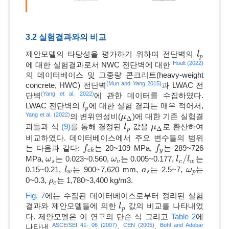
3.2 실험결과와의 비교
제안모델의 타당성을 평가하기 위하여 전단벽의
l
l
p
p
Hoult (2022)
에 대한 실험결과로서 NWC 전단벽에 대한
의 데이터베이스 및 고중량 콘크리트(heavy-weight
(Mun and Yang 2015)
concrete, HWC) 전단벽
과 LWAC 전
(Yang et al. 2022)
단벽
에 관한 데이터를 수집하였다.
LWAC 전단벽의
에 대한 실험 결과는 매우 적어서,
l
l
p
p
Yang et al. (2022)
의 변위연성비(
)에 대한 기존 실험결
μ
μ
Δ
Δ
과들과 식
(9)
를 통해 결정된
값을
로 환산하여
l
l
p
μ
μ
Δ
Δ
p
비교하였다. 데이터베이스에서 주요 변수들의 범위
는 다음과 같다:
는 20~109 MPa,
는 289~726
f
f
c
k
f
f
y
c
k
y
/
MPa,
는 0.023~0.560,
는 0.005~0.177,
는
ω
ω
s
ω
ω
v
l
l
c
/
l
w
l
s
v
c
w
0.15~0.21,
는 900~7,620 mm,
는 2.5~7,
는
l
l
w
a
a
s
ω
ω
p
w
s
p
0~0.3,
는 1,780~3,400 kg/m3.
ρ
ρ
c
c
Fig. 7
에는 수집된 데이터베이스로부터 정리된 실험
결과와 제안모델들에 의한
값의 비교를 나타내었
l
l
p
p
다. 제안모델은 이 연구의 단순 식 그리고
Table 2
에
ASCE/SEI 41- 06 (2007)
CEN (2005)
Bohl and Adebar
나타낸
,
,