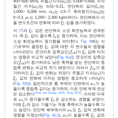
400~600 MPa, 주철근지수(
)는 0.006~0.668, 수직
ω
ω
s
s
철근 지수(
)는 0.01~0.21, 전단벽의 길이(
)는
ω
ω
v
l
l
w
v
w
1,000~ 6,000 mm,
는 2.5~7, 축하중지수(
)는
α
α
s
ω
ω
p
s
p
0~0.3,
는 1,200~ 2,300 kg/m3이다. 전단벽에서 이
ρ
ρ
c
c
들 변수조건의 변화에 따라
값을 평가하였다.
ξ
ξ
1
1
식
(7)
의
값은 전단벽의 소성 회전능력과 관계된
ξ
ξ
1
1
다. 즉
값이 클수록
는 증가하며, 이는 전단벽의
ξ
ξ
1
l
l
p
1
p
소성 회전능력이 증가함을 의미한다.
Fig. 4
에는 식
(7)
로부터 결정된
값에 대한 각 변수들의 영향을
ξ
ξ
1
1
나타내었다. 콘크리트 압축강도(
)가
값에 미치
f
f
c
k
ξ
ξ
1
1
c
k
는 영향은 비교적 낮았다(
Fig. 4(a)
). 콘크리트 압축강
도(
)가 증가하여도 낮은 축력을 받는 전단벽의 중
f
f
c
k
c
k
립축 변화는 비교적 작기 때문이다. 따라서
가 증
f
f
c
k
c
k
가하여도
값의 변화는 적었다. 주철근 지수(
)가
ξ
ξ
1
ω
ω
s
1
s
값의 변화에 미치는 영향은 중요하게 나타났다
ξ
ξ
1
1
(
Fig. 4(b)
). 일반적으로 휨 부재의 단면에서
가 높
ω
ω
s
s
을수록 중립축 깊이는 증가하며, 이로 인해 부재 연성
(Park and Paulay 1975;
Yang 2022)
은 감소한다
. 이러한 이유
로
가 증가할수록
은 감소하는 경향을 보였다.
ω
ω
s
ξ
ξ
1
1
s
이때
의 감소 기울기는 작용 축력비가 높을수록 다
ξ
ξ
1
1
소 높았다. 전단벽 복부에서의
도
값의 변화에
ω
ω
v
ξ
ξ
1
1
v
영향을 미쳤는데(
Fig. 4(c)
),
이 높을수록
값은
ω
ω
v
ξ
ξ
1
1
v