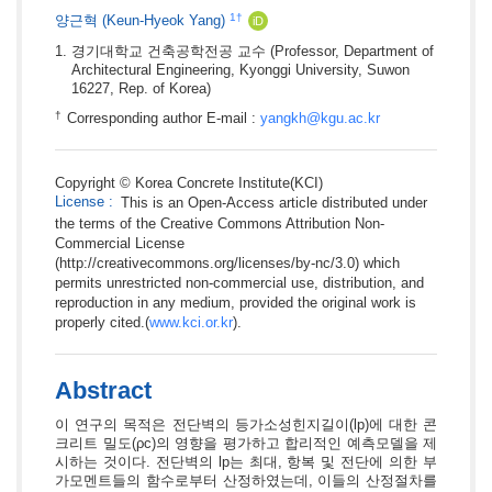
1
†
양근혁
(Keun-Hyeok Yang)
iD
경기대학교 건축공학전공 교수
(Professor, Department of
Architectural Engineering, Kyonggi University, Suwon
16227, Rep. of Korea)
†
Corresponding author E-mail :
yangkh@kgu.ac.kr
Copyright © Korea Concrete Institute(KCI)
License
:
This is an Open-Access article distributed under
the terms of the Creative Commons Attribution Non-
Commercial License
(http://creativecommons.org/licenses/by-nc/3.0) which
permits unrestricted non-commercial use, distribution, and
reproduction in any medium, provided the original work is
properly cited.(
www.kci.or.kr
).
Abstract
이 연구의 목적은 전단벽의 등가소성힌지길이(lp)에 대한 콘
크리트 밀도(ρc)의 영향을 평가하고 합리적인 예측모델을 제
시하는 것이다. 전단벽의 lp는 최대, 항복 및 전단에 의한 부
가모멘트들의 함수로부터 산정하였는데, 이들의 산정절차를