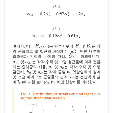
(5b)
3
2
=
0.2
−
0.87
+
1.2
α
α
v
1
=
0.2
α
s
3
α
−
0.87
α
s
2
+
α
1.2
α
s
α
1
s
s
v
s
(5c)
2
=
−
0.12
+
0.61
α
α
h
1
=
−
0.12
α
s
2
+
α
0.61
α
s
α
1
s
h
s
=
/
여기서,
(
)은 탄성계수비,
및
는 각
n
n
=
E
s
E
/
E
c
E
E
E
c
E
E
s
s
c
c
s
각 콘크리트 및 철근의 탄성계수,
는 단면 내부의
j
j
d
d
압축력과 인장력 사이의 거리,
는 파괴에너지,
G
G
f
f
및
는 각각 수직 및 수평 철근들에 의해 전달
α
α
v
1
α
α
h
1
1
1
v
h
되는 횡하중의 비율,
및
는 각각 수직 및 수평
ρ
ρ
v
ρ
ρ
h
v
h
철근비,
및
는 각각 균열 띠 확장영역의 길이
h
h
0
s
s
c
e
0
c
e
및 쪼갬 마이크로 균열들의 간격,
는 전단벽의 길
α
α
s
s
이(
)에 대한 높이(
)의 비인 형상비를 의미한다.
l
l
w
h
h
w
w
w
Fig. 1 Distribution of strains and stresses alo
ng the shear wall section