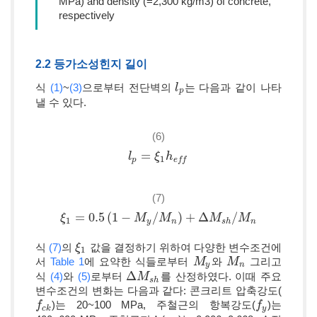
MPa) and density (=2,300 kg/m3) of concrete,
respectively
2.2 등가소성힌지 길이
식
(1)
~
(3)
으로부터 전단벽의
는 다음과 같이 나타
l
l
p
p
낼 수 있다.
(6)
=
l
l
p
=
ξ
1
h
ξ
e
f
h
f
1
p
e
f
f
(7)
=
0.5
(
1
−
/
)
+
Δ
/
ξ
ξ
1
=
0.5
(
1
−
M
y
/
M
n
M
)
+
Δ
M
M
s
h
/
M
n
M
M
1
y
n
s
h
n
식
(7)
의
값을 결정하기 위하여 다양한 변수조건에
ξ
ξ
1
1
서
Table 1
에 요약한 식들로부터
와
그리고
M
M
y
M
M
n
y
n
Δ
식
(4)
와
(5)
로부터
를 산정하였다. 이때 주요
Δ
M
M
s
h
s
h
변수조건의 변화는 다음과 같다: 콘크리트 압축강도(
)는 20~100 MPa, 주철근의 항복강도(
)는
f
f
c
k
f
f
y
c
k
y