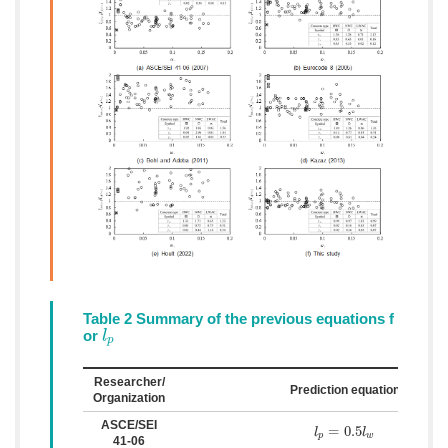
Table 2 Summary of the previous equations f
or
l
l
p
p
Researcher/
Prediction equation
Organization
ASCE/SEI
=
0.5
l
l
p
=
0.5
l
w
l
p
w
41-06