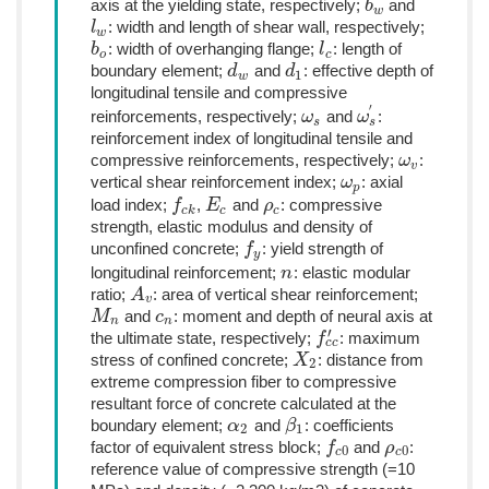
axis at the yielding state, respectively;
and
b
b
w
w
: width and length of shear wall, respectively;
l
l
w
w
: width of overhanging flange;
: length of
b
b
o
l
l
c
o
c
boundary element;
and
: effective depth of
d
d
w
d
d
1
1
w
longitudinal tensile and compressive
′
reinforcements, respectively;
and
:
ω
ω
s
ω
ω
s
′
s
s
reinforcement index of longitudinal tensile and
compressive reinforcements, respectively;
:
ω
ω
v
v
vertical shear reinforcement index;
: axial
ω
ω
p
p
load index;
,
and
: compressive
f
f
c
k
E
E
c
ρ
ρ
c
c
k
c
c
strength, elastic modulus and density of
unconfined concrete;
: yield strength of
f
f
y
y
longitudinal reinforcement;
: elastic modular
n
n
ratio;
: area of vertical shear reinforcement;
A
A
v
v
and
: moment and depth of neural axis at
M
M
n
c
c
n
n
n
′
the ultimate state, respectively;
: maximum
f
f
c
c
′
c
c
stress of confined concrete;
: distance from
X
X
2
2
extreme compression fiber to compressive
resultant force of concrete calculated at the
boundary element;
and
: coefficients
α
α
2
β
β
1
2
1
factor of equivalent stress block;
and
:
f
f
c
0
ρ
ρ
c
0
0
0
c
c
reference value of compressive strength (=10