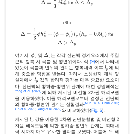
2
Δ
=
Δ
≤
Δ
for
Δ
=
1
3
ϕ
h
w
ϕ
2
h
Δ
≤
Δ
y
w
y
3
(9b)
1
2
Δ
=
+
(
−
)
(
−
0.5
)
for
Δ
=
1
3
ϕ
h
w
ϕ
2
h
+
(
ϕ
−
ϕ
y
ϕ
)
l
p
(
h
w
ϕ
−
0.5
l
l
p
)
h
l
w
y
p
w
p
3
Δ
>
Δ
Δ
>
Δ
y
y
Δ
여기서,
및
는 각각 전단벽 경계요소에서 주철
ϕ
ϕ
y
Δ
y
y
y
근의 항복 시 곡률 및 횡변위이다. 식
(9)
에서 나타내
었듯이 곡률과 변위의 관계는 항복내력 이후
에 의
l
l
p
p
해 중요한 영향을 받는다. 따라서 소성힌지 해석 및
설계에서
값의 합리적 평가는 매우 중요한 요소이
l
l
p
p
다. 전단벽의 횡하중-횡변위 관계에 대한 정밀해석은
Yang et al. (2021)
에 의해 제시된 비선형 2차원 해석모델
을 이용하였다. 이들 해석모델로부터 결정된 전단벽
(Mun 2014;
Chun 2015;
의 횡하중-횡변위 관계는 실험결과
Oh et al. 2022;
Yang et al. 2022)
와 비교하였다(
Fig. 6
).
제시된
값을 이용한 1차원 단면분할법 및 비선형 2
l
l
p
p
차원 해석모델에 의한 횡하중-횡변위 관계는 최대내
력 시까지 매우 유사한 결과를 보였다. 더불어 두 해