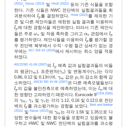
(2011)
Kazaz (2013)
Hoult (2022)
,
및
등의 기존 식들을 포함
한다. 기존 식들은 NWC 전단벽의 실험결과들을 회
Hoult (2022)
귀분석하여
를 결정하였다.
를 제외한 기
l
l
p
p
준 및 다른 제안자들은 제한된 실험 결과를 이용하여
에 대한 경험식을 제안하였다. 따라서 기존 제안식
l
l
p
p
들은 주로
및 작용 축하중 그리고
관점에서
ω
ω
s
α
α
s
l
l
p
s
s
p
를 평가하였다. 제안식들을 이용하여
를 평가할 경
l
l
p
p
우 전단벽 복부에서 수직･수평 철근 상세가 없는 경
ACI 318-19 (2019)
우에는
에서 제시하는 최소 양을 적용
하였다.
ASCE/SEI 41-06 (2007)
의
예측 값과 실험결과들의 비들
l
l
p
p
의 평균(
), 표준편차(
) 및 변동계수(
)는 각각
γ
γ
m
γ
γ
s
γ
γ
v
m
s
v
0.86, 0.12 및 0.13이며,
값은
의 감소와 함께 감
γ
γ
m
ρ
ρ
c
m
c
ASCE/ SEI 41-06 (2007)
소하였다.
은 다른 예측모델들보다
의 값을 불안전측으로 예측하였는데, 이는
에 대
l
l
p
l
l
w
p
w
(CEN 2005)
한 영향만 고려하였기 때문이다. Eurocode 8
의
,
및
는 각각 1.12, 0.16 및 0.12으로 전단
γ
γ
m
γ
γ
s
γ
γ
v
m
s
v
Bohl and Adebar
벽의
를 과소평가하는 경향을 보였다.
l
l
p
p
(2011)
Kazaz (2013)
및
의
는 각각 1.56 및 1.35으로 다
γ
γ
m
m
양한 변수들에 대한 함수들을 포함하고 있음에도 불
구하고 HWC 및 NWC 전단벽의 실험결과를 과소평