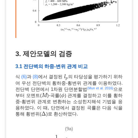
3. 제안모델의 검증
3.1 전단벽의 하중-변위 관계 비교
식
(6)
과
(8)
에서 결정된
의 타당성을 평가하기 위하
l
l
p
p
여 우선 전단벽의 횡하중-횡변위 관계를 이용하였다.
(Mun et al. 2016)
전단벽 단면에서 1차원 단면분할법
으로
부터 모멘트(
)-곡률(
) 관계를 결정하고 이를 횡하
M
M
ϕ
ϕ
중-횡변위 관계로 변환하는 소성힌지해석 기법을 응
용하였다. 이 때, 단면에서 결정된 곡률은 다음 식을
Δ
통해 횡변위(
)로 환산하였다.
Δ
(9a)
1