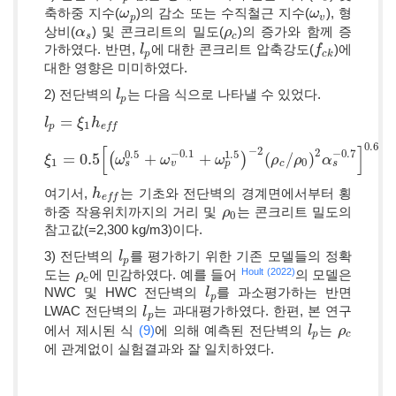
축하중 지수(
)의 감소 또는 수직철근 지수(
), 형
ω
ω
p
ω
ω
v
p
v
상비(
) 및 콘크리트의 밀도(
)의 증가와 함께 증
α
α
s
ρ
ρ
c
s
c
가하였다. 반면,
에 대한 콘크리트 압축강도(
)에
l
l
p
f
f
c
k
p
c
k
대한 영향은 미미하였다.
2) 전단벽의
는 다음 식으로 나타낼 수 있었다.
l
l
p
p
=
l
l
p
=
ξ
1
h
ξ
e
f
h
f
1
p
e
f
f
0.6
[
]
−
2
2
−
0.1
−
0.7
0.5
1.5
=
0.5
(
+
+
)
(
/
)
ξ
ξ
1
=
0.5
[
(
ω
s
0.5
ω
+
ω
v
−
0.1
ω
+
ω
p
1.5
ω
)
−
2
(
ρ
c
/
ρ
ρ
0
)
2
α
ρ
s
−
0.7
α
]
0.6
1
0
s
p
s
v
c
여기서,
는 기초와 전단벽의 경계면에서부터 횡
h
h
e
f
f
e
f
f
하중 작용위치까지의 거리 및
는 콘크리트 밀도의
ρ
ρ
0
0
참고값(=2,300 kg/m3)이다.
3) 전단벽의
를 평가하기 위한 기존 모델들의 정확
l
l
p
p
Hoult (2022)
도는
에 민감하였다. 예를 들어
의 모델은
ρ
ρ
c
c
NWC 및 HWC 전단벽의
를 과소평가하는 반면
l
l
p
p
LWAC 전단벽의
는 과대평가하였다. 한편, 본 연구
l
l
p
p
에서 제시된 식
(9)
에 의해 예측된 전단벽의
는
l
l
p
ρ
ρ
c
p
c
에 관계없이 실험결과와 잘 일치하였다.