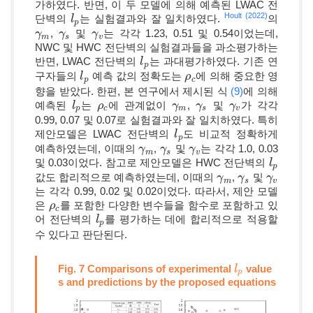
가하였다. 반면, 이 두 모델에 의해 예측된 LWAC 전
Hoult (2022)
단벽의
는 실험결과와 잘 일치하였다.
의
l
l
p
p
,
및
는 각각 1.23, 0.51 및 0.54이었는데,
γ
γ
m
γ
γ
s
γ
γ
v
m
s
v
NWC 및 HWC 전단벽의 실험결과들을 과소평가하는
반면, LWAC 전단벽의
는 과대평가하였다. 기존 연
l
l
p
p
구자들의
예측 값의 정확도는
에 의해 중요한 영
l
l
p
ρ
ρ
c
p
c
향을 받았다. 한편, 본 연구에서 제시된 식
(9)
에 의해
예측된
는
에 관계없이
,
및
가 각각
l
l
p
ρ
ρ
c
γ
γ
m
γ
γ
s
γ
γ
v
p
c
m
s
v
0.99, 0.07 및 0.07로 실험결과와 잘 일치하였다. 특히
제안모델은 LWAC 전단벽의
도 비교적 정확하게
l
l
p
p
예측하였는데, 이때의
,
및
는 각각 1.0, 0.03
γ
γ
m
γ
γ
s
γ
γ
v
m
s
v
및 0.03이었다. 참고로 제안모델은 HWC 전단벽의
l
l
p
p
값도 합리적으로 예측하였는데, 이때의
,
및
γ
γ
m
γ
γ
s
γ
γ
v
m
s
v
는 각각 0.99, 0.02 및 0.02이었다. 따라서, 제안 모델
은
를 포함한 다양한 변수들을 함수로 포함하고 있
ρ
ρ
c
c
어 전단벽의
를 평가하는 데에 합리적으로 적용할
l
l
p
p
수 있다고 판단된다.
Fig. 7 Comparisons of experimental
value
l
l
p
p
s and predictions by the proposed equations