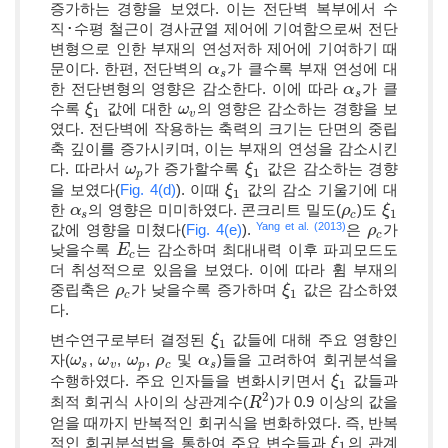
증가하는 경향을 보였다. 이는 전단벽 복부에서 수
직･수평 철근이 경사균열 제어에 기여함으로써 전단
변형으로 인한 부재의 연성저하 제어에 기여하기 때
문이다. 한편, 전단벽의
가 클수록 부재 연성에 대
α
α
s
s
한 전단변형의 영향은 감소한다. 이에 따라
가 클
α
α
s
s
수록
값에 대한
의 영향은 감소하는 경향을 보
ξ
ξ
1
ω
ω
v
1
v
였다. 전단벽에 작용하는 축력의 크기는 단면의 중립
축 깊이를 증가시키며, 이는 부재의 연성을 감소시킨
다. 따라서
가 증가할수록
값은 감소하는 경향
ω
ω
p
ξ
ξ
1
1
p
을 보였다(
Fig. 4(d)
). 이때
값의 감소 기울기에 대
ξ
ξ
1
1
한
의 영향은 미미하였다. 콘크리트 밀도(
)도
α
α
s
ρ
ρ
c
ξ
ξ
1
1
s
c
Yang et al. (2013)
값에 영향을 미쳤다(
Fig. 4(e)
).
은
가
ρ
ρ
c
c
낮을수록
는 감소하며 최대내력 이후 파괴모드도
E
E
c
c
더 취성적으로 있음을 보였다. 이에 따라 휨 부재의
중립축은
가 낮을수록 증가하며
값은 감소하였
ρ
ρ
c
ξ
ξ
1
1
c
다.
변수연구로부터 결정된
값들에 대해 주요 영향인
ξ
ξ
1
1
자(
,
,
,
및
)들을 고려하여 회귀분석을
ω
ω
s
ω
ω
v
ω
ω
p
ρ
ρ
c
α
α
s
s
v
p
c
s
수행하였다. 주요 인자들을 변화시키면서
값들과
ξ
ξ
1
1
2
최적 회귀식 사이의 상관계수(
)가 0.9 이상의 값을
R
R
2
얻을 때까지 반복적인 회귀식을 변화하였다. 즉, 반복
적인 회귀분석법을 통하여 주요 변수들과
의 관계
ξ
ξ
1
1