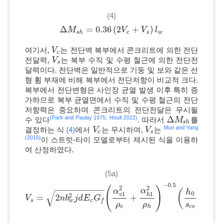
(4)
Δ
=
0.36
(
2
+
)
Δ
M
M
s
h
=
0.36
(
2
V
c
+
V
V
s
)
l
w
V
l
s
h
c
s
w
여기서,
는 전단벽 복부에서 콘크리트에 의한 전단
V
V
c
c
전달력,
는 복부 수직 및 수평 철근에 의한 전단전
V
V
s
s
달력이다. 전단벽은 일반적으로 기둥 및 보와 같은 선
형 휨 부재에 비해 복부에서 전단저항이 비교적 크다.
복부에서 전단변형은 사인장 균열 발생 이후 특히 증
가하므로 복부 균열면에서 수직 및 수평 철근의 전단
저항력은 중요하며 콘크리트의 전단전달은 무시될
Δ
(Park and Paulay 1975;
Hoult 2022)
수 있다
. 따라서
를
Δ
M
M
s
h
s
h
Mun and Yang
결정하는 식
(4)
에서
는 무시하며,
는
V
V
c
V
V
s
c
s
(2016)
이 스트럿-타이 모델로부터 제시된 식을 이용하
여 산정하였다.
(5a)
−
0.5
0.5
2
2
−
−
−
−
−
−
−
−
−
−
(
)
α
α
(
)
h
√
0
1
1
2
v
h
=
2
+
V
V
s
=
2
n
b
w
2
n
j
d
b
E
c
G
j
d
f
(
E
α
v
1
G
2
ρ
v
+
α
h
1
2
ρ
h
)
−
0.5
(
h
0
s
c
e
)
0.5
w
s
c
f
ρ
ρ
s
v
h
c
e