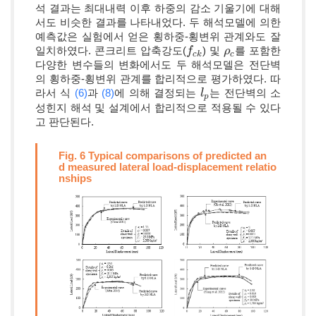
석 결과는 최대내력 이후 하중의 감소 기울기에 대해
서도 비슷한 결과를 나타내었다. 두 해석모델에 의한
예측값은 실험에서 얻은 횡하중-횡변위 관계와도 잘
일치하였다. 콘크리트 압축강도(
) 및
를 포함한
f
f
c
k
ρ
ρ
c
c
k
c
다양한 변수들의 변화에서도 두 해석모델은 전단벽
의 횡하중-횡변위 관계를 합리적으로 평가하였다. 따
라서 식
(6)
과
(8)
에 의해 결정되는
는 전단벽의 소
l
l
p
p
성힌지 해석 및 설계에서 합리적으로 적용될 수 있다
고 판단된다.
Fig. 6 Typical comparisons of predicted an
d measured lateral load-displacement relatio
nships