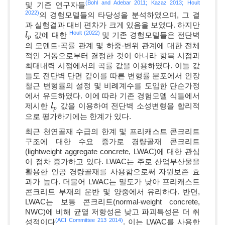
(Bohl and Adebar 2011;
Kazaz 2013;
Hoult
및 기존 연구자들
2022)
의 경험모델들의 타당성을 분석하였으며, 그 결
과 실험결과 대비 편차가 크게 있음을 보였다. 하지만
Hoult (2022)
값에 대한
및 기존 경험모델들은 전단벽
l
l
p
p
의 모멘트-곡률 관계 및 하중-변위 관계에 대한 전체
적인 거동으로부터 결정한 것이 아니라 항복 시점과
최대내력 시점에서의 곡률 값을 이용하였다. 이들 값
들도 전단벽 단면 깊이를 따른 변형률 분포에서 인장
철근 변형률의 설정 및 비례계수를 도입한 단순가정
에서 유도하였다. 이에 따라 기존 경험모델 식들에서
제시한
값을 이용하여 전단벽 소성변형을 합리적
l
l
p
p
으로 평가하기에는 한계가 있다.
최근 천연골재 수급의 한계 및 프리캐스트 콘크리트
구조에 대한 수요 증가로 경량골재 콘크리트
(lightweight aggregate concrete, LWAC)에 대한 관심
이 점차 증가하고 있다. LWAC는 주로 산업부산물을
활용한 인공 경량골재를 사용함으로써 자원보존 효
과가 높다. 더불어 LWAC는 밀도가 낮아 프리캐스트
콘크리트 부재의 운반 및 양중에서 유리하다. 반면,
LWAC는 보통 콘크리트(normal-weight concrete,
NWC)에 비해 균열 저항성은 낮고 파괴특성은 더 취
(ACI Committee 213 2014)
성적이다
. 이는 LWAC를 사용한