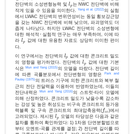
전단벽의 소성변형능력 및
는 NWC 전단벽에 비해
l
l
p
p
Yang et al. (2022)
작게 있을 수 있음을 의미한다.
의 실험
에서 LWAC 전단벽의 변위연성비는 동일 횡보강근양
을 갖는 NWC 전단벽에 비해 낮으며, 파괴영역도 더
좁게 나타났다. 하지만 LWAC 전단벽의 소성변형에
대한 해석적･실험적 연구는 매우 부족하며, 이에 따
라
값에 대한 유용한 자료도 상당히 미미한 편이
l
l
p
p
다.
이 연구에서는 전단벽의
값에 대한 콘크리트 밀도
l
l
p
p
의 영향을 평가하였다. 전단벽의
값에 대한 기본
l
l
p
p
Mun and Yang (2015)
식은
의 모델을 따랐다. 전단벽 길이
Park and
에 따른 곡률분포에서 전단변형의 영향은
Paulay (1975)
의 트러스 기구에 의한 콘크리트와 복부 철
근의 전단 전달력을 이용하여 반영하였는데, 이들의
Mun and Yang (2016)
전단내력은
의 스트럿-타이 모델에
의해 산정하였다. 콘크리트 밀도가 낮을수록 감소하
는 강성 및 높은 취성도는 비구속 콘크리트의 등가응
력블록 및 구속 콘크리트의 최대압축응력(
)에서
f
f
c
c
c
c
고려되었다. 제시된
모델의 타당성은 다음과 같은
l
l
p
p
절차를 통하여 확인하였다: 1) 1차원 단면분할법으로
부터 모멘트-곡률 관계를 결정; 2) 전단벽 길이를 따