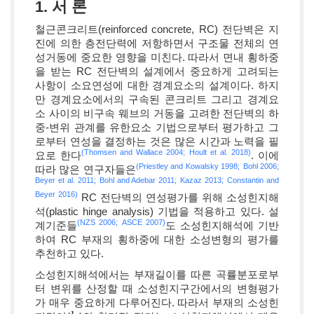
1. 서 론
철근콘크리트(reinforced concrete, RC) 전단벽은 지
진에 의한 층전단력에 저항하면서 구조물 전체의 연
성거동에 중요한 영향을 미친다. 따라서 면내 횡하중
을 받는 RC 전단벽의 설계에서 중요하게 고려되는
사항이 소요연성에 대한 경계요소의 설계이다. 하지
만 경계요소에서의 구속된 콘크리트 그리고 경계요
소 사이의 비구속 웨브의 거동을 고려한 전단벽의 하
중-변위 관계를 유한요소 기법으로부터 평가하고 그
로부터 연성을 결정하는 것은 많은 시간과 노력을 필
(Thomsen and Wallace 2004;
Hoult et al. 2018)
요로 한다
. 이에
(Priestley and Kowalsky 1998;
Bohl 2006;
따라 많은 연구자들은
Beyer et al. 2011;
Bohl and Adebar 2011;
Kazaz 2013;
Constantin and
Beyer 2016)
RC 전단벽의 연성평가를 위해 소성힌지해
석(plastic hinge analysis) 기법을 적용하고 있다. 설
(NZS 2006;
ASCE 2007)
계기준들
도 소성힌지해석에 기반
하여 RC 부재의 횡하중에 대한 소성변형의 평가를
추천하고 있다.
소성힌지해석에서는 부재길이를 따른 곡률분포로부
터 변위를 산정할 때 소성힌지구간에서의 변형평가
가 매우 중요하게 다루어진다. 따라서 부재의 소성힌