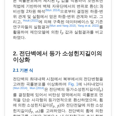
른 곡률분포에서 제시된
값을 적용하여 모멘트면
l
l
p
p
적법에 기반하여 벽체 자유단에서의 변위로 환산; 3)
(Mun 2014)
비선형 2차원 해석
으로부터 결정된 하중-변
위 관계 및 실험에서 얻은 하중-변위 관계와 비교. 그
Hoult (2022)
리고,
에 의해 구축된 데이터베이스 및 기존
(Mun and Yang 2015;
Yang et al. 2022)
연구자들의 실험결과
를
활용하여 제안모델에 의한
값과 실험결과를 비교
l
l
p
p
하였다.
2. 전단벽에서 등가 소성힌지길이의
이상화
2.1 기본 식
전단벽의 최대내력 시점에서 복부에서의 전단변형을
고려한 곡률분포를 이상화하여
Fig. 1
에 나타내었다
(Mun 2014)
Mun (2014)
.
은 전단벽의 등가소성힌지길이(
)
l
l
p
p
를 결정함에 있어서 비탄성 영역에서의 곡률분포 면
적을 단순 사각형의 등가면적으로 환산하였으며, 휨
에 의한 소성힌지길이(
)와 전단전달에 의한 소성
l
l
p
,
f
l
,
p
f
l
힌지길이(
)를 고려하였다. 전단벽의 휨에 의한
l
l
p
,
s
h
,
p
s
h