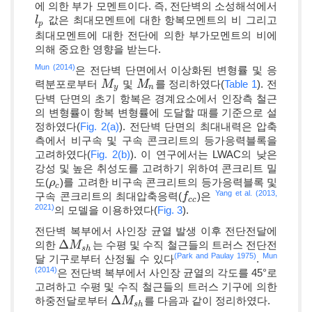
에 의한 부가 모멘트이다. 즉, 전단벽의 소성해석에서
값은 최대모멘트에 대한 항복모멘트의 비 그리고
l
l
p
p
최대모멘트에 대한 전단에 의한 부가모멘트의 비에
의해 중요한 영향을 받는다.
Mun (2014)
은 전단벽 단면에서 이상화된 변형률 및 응
력분포로부터
및
를 정리하였다(
Table 1
). 전
M
M
y
M
M
n
y
n
단벽 단면의 초기 항복은 경계요소에서 인장측 철근
의 변형률이 항복 변형률에 도달할 때를 기준으로 설
정하였다(
Fig. 2(a)
). 전단벽 단면의 최대내력은 압축
측에서 비구속 및 구속 콘크리트의 등가응력블록을
고려하였다(
Fig. 2(b)
). 이 연구에서는 LWAC의 낮은
강성 및 높은 취성도를 고려하기 위하여 콘크리트 밀
도(
)를 고려한 비구속 콘크리트의 등가응력블록 및
ρ
ρ
c
c
Yang et al. (2013,
구속 콘크리트의 최대압축응력(
)은
f
f
c
c
c
c
2021)
의 모델을 이용하였다(
Fig. 3
).
전단벽 복부에서 사인장 균열 발생 이후 전단전달에
Δ
의한
는 수평 및 수직 철근들의 트러스 전단전
Δ
M
M
s
h
s
h
(Park and Paulay 1975)
Mun
달 기구로부터 산정될 수 있다
.
(2014)
은 전단벽 복부에서 사인장 균열의 각도를 45°로
고려하고 수평 및 수직 철근들의 트러스 기구에 의한
Δ
하중전달로부터
를 다음과 같이 정리하였다.
Δ
M
M
s
h
s
h