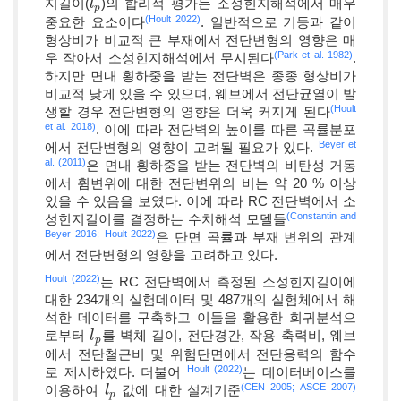
지길이(
)의 합리적 평가는 소성힌지해석에서 매우
l
l
p
p
(Hoult 2022)
중요한 요소이다
. 일반적으로 기둥과 같이
형상비가 비교적 큰 부재에서 전단변형의 영향은 매
(Park et al. 1982)
우 작아서 소성힌지해석에서 무시된다
.
하지만 면내 횡하중을 받는 전단벽은 종종 형상비가
비교적 낮게 있을 수 있으며, 웨브에서 전단균열이 발
(Hoult
생할 경우 전단변형의 영향은 더욱 커지게 된다
et al. 2018)
. 이에 따라 전단벽의 높이를 따른 곡률분포
Beyer et
에서 전단변형의 영향이 고려될 필요가 있다.
al. (2011)
은 면내 횡하중을 받는 전단벽의 비탄성 거동
에서 휨변위에 대한 전단변위의 비는 약 20 % 이상
있을 수 있음을 보였다. 이에 따라 RC 전단벽에서 소
(Constantin and
성힌지길이를 결정하는 수치해석 모델들
Beyer 2016;
Hoult 2022)
은 단면 곡률과 부재 변위의 관계
에서 전단변형의 영향을 고려하고 있다.
Hoult (2022)
는 RC 전단벽에서 측정된 소성힌지길이에
대한 234개의 실험데이터 및 487개의 실험체에서 해
석한 데이터를 구축하고 이들을 활용한 회귀분석으
로부터
를 벽체 길이, 전단경간, 작용 축력비, 웨브
l
l
p
p
에서 전단철근비 및 위험단면에서 전단응력의 함수
Hoult (2022)
로 제시하였다. 더불어
는 데이터베이스를
(CEN 2005;
ASCE 2007)
이용하여
값에 대한 설계기준
l
l
p
p