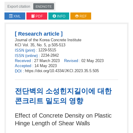
Export citation
ENDNOTE
XML
PDF
INFO
REF
[
]
Research article
Journal of the Korea Concrete Institute
KCI
Vol. 35,
No. 5,
p.
505
-
513
1229-5515
ISSN
(print)
:
2234-2842
ISSN
(online)
:
Received
:
27 March 2023
Revised
:
02 May 2023
Accepted
:
14 May 2023
https://doi.org/10.4334/JKCI.2023.35.5.505
DOI
:
전단벽의 소성힌지길이에 대한
콘크리트 밀도의 영향
Effect of Concrete Density on Plastic
Hinge Length of Shear Walls