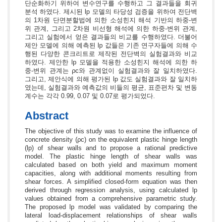
단순화하기 위하여 변수연구를 수행하고 그 결과들을 회귀
분석 하였다. 제시된 lp 모델의 타당성 검증을 위하여 전단벽
의 1차원 단면분할법에 의한 소성힌지 해석 기반의 하중-변
위 관계, 그리고 2차원 비선형 해석에 의한 하중-변위 관계,
그리고 실험에서 얻은 결과들의 비교를 수행하였다. 더불어
제안 모델에 의해 예측된 lp 값들은 기존 연구자들에 의해 수
행된 다양한 콘크리트로 제작된 전단벽의 실험결과와 비교
하였다. 제안한 lp 모델을 적용한 소성힌지 해석에 의한 하
중-변위 관계는 ρc와 관계없이 실험결과와 잘 일치하였다.
그리고, 제안식에 의해 평가된 lp 값도 실험결과와 잘 일치하
였는데, 실험결과와 예측값의 비들의 평균, 표준편차 및 변동
계수는 각각 0.99, 0.07 및 0.07로 평가되었다.
Abstract
The objective of this study was to examine the influence of
concrete density (ρc) on the equivalent plastic hinge length
(lp) of shear walls and to propose a rational predictive
model. The plastic hinge length of shear walls was
calculated based on both yield and maximum moment
capacities, along with additional moments resulting from
shear forces. A simplified closed-form equation was then
derived through regression analysis, using calculated lp
values obtained from a comprehensive parametric study.
The proposed lp model was validated by comparing the
lateral load-displacement relationships of shear walls